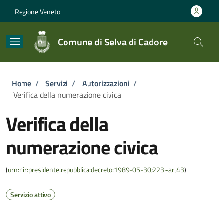
Salta al contenuto principale
Skip to footer content
Regione Veneto
Comune di Selva di Cadore
Briciole di pane
Home
/
Servizi
/
Autorizzazioni
/
Verifica della numerazione civica
Verifica della
numerazione civica
(
urn:nir:presidente.repubblica:decreto:1989-05-30;223~art43
)
Servizio attivo