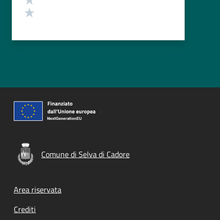
Valuta 1 stelle su 5
Comune di Selva di Cadore
Footer menu
Area riservata
Crediti