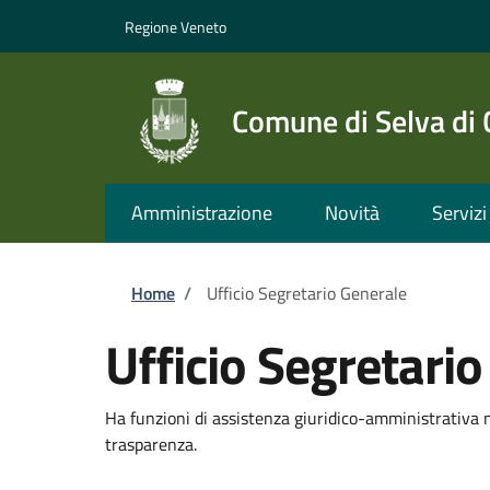
Salta al contenuto principale
Skip to footer content
Regione Veneto
Comune di Selva di
Amministrazione
Novità
Servizi
Briciole di pane
Home
/
Ufficio Segretario Generale
Ufficio Segretari
Ha funzioni di assistenza giuridico-amministrativa n
trasparenza.