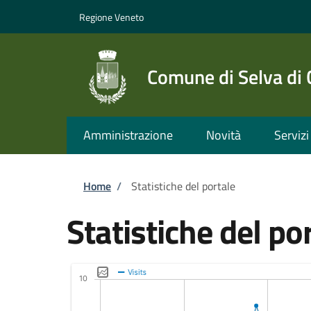
Salta al contenuto principale
Skip to footer content
Regione Veneto
Comune di Selva di
Amministrazione
Novità
Servizi
Briciole di pane
Home
/
Statistiche del portale
Statistiche del po