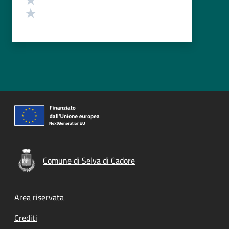
Valuta 1 stelle su 5
Comune di Selva di Cadore
Footer menu
Area riservata
Crediti