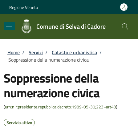
Salta al contenuto principale
Skip to footer content
Regione Veneto
Comune di Selva di Cadore
Briciole di pane
Home
/
Servizi
/
Catasto e urbanistica
/
Soppressione della numerazione civica
Soppressione della
numerazione civica
(
urn:nir:presidente.repubblica:decreto:1989-05-30;223~art43
)
Servizio attivo