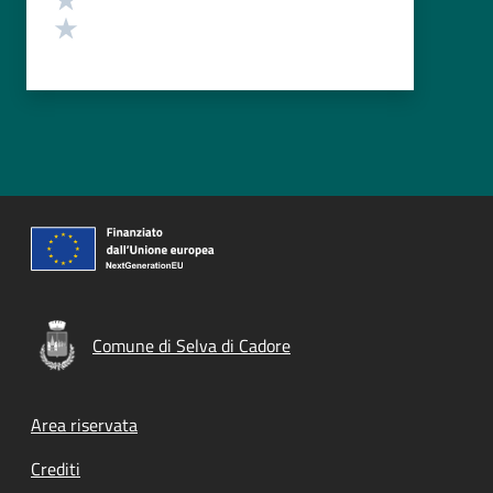
Valuta 1 stelle su 5
Comune di Selva di Cadore
Footer menu
Area riservata
Crediti