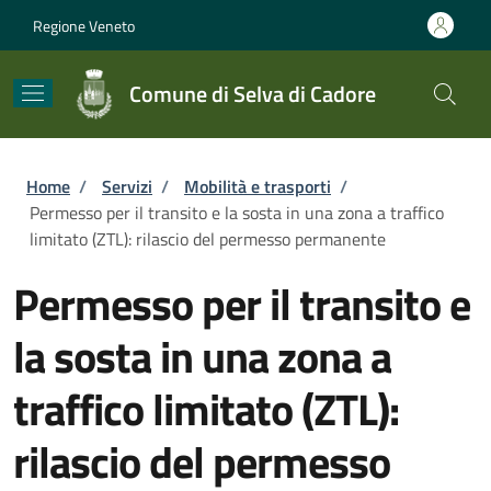
Salta al contenuto principale
Skip to footer content
Regione Veneto
Comune di Selva di Cadore
Briciole di pane
Home
/
Servizi
/
Mobilità e trasporti
/
Permesso per il transito e la sosta in una zona a traffico
limitato (ZTL): rilascio del permesso permanente
Permesso per il transito e
la sosta in una zona a
traffico limitato (ZTL):
rilascio del permesso