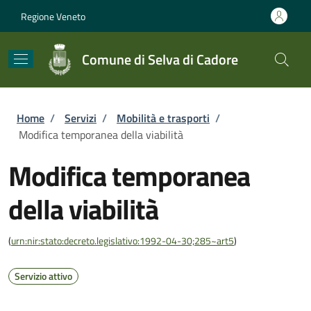
Salta al contenuto principale
Skip to footer content
Regione Veneto
Comune di Selva di Cadore
Briciole di pane
Home
/
Servizi
/
Mobilità e trasporti
/
Modifica temporanea della viabilità
Modifica temporanea
della viabilità
(
urn:nir:stato:decreto.legislativo:1992-04-30;285~art5
)
Servizio attivo