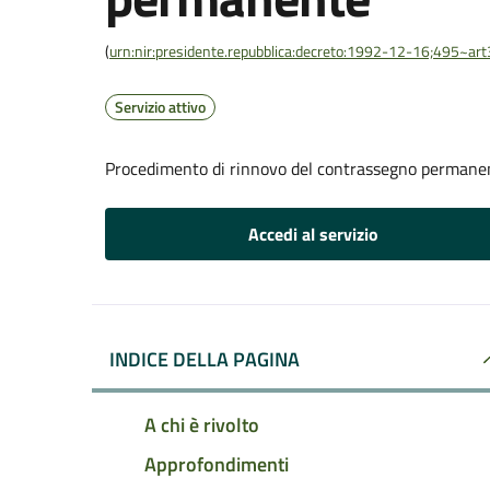
(
urn:nir:presidente.repubblica:decreto:1992-12-16;495~ar
Servizio attivo
Procedimento di rinnovo del contrassegno permane
Accedi al servizio
INDICE DELLA PAGINA
A chi è rivolto
Approfondimenti