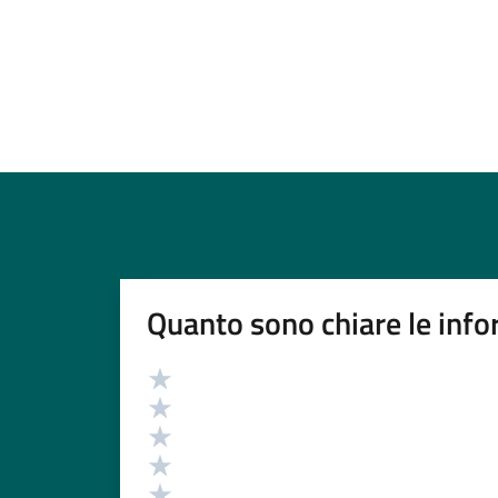
Quanto sono chiare le info
Valutazione
Valuta 5 stelle su 5
Valuta 4 stelle su 5
Valuta 3 stelle su 5
Valuta 2 stelle su 5
Valuta 1 stelle su 5