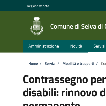
Salta al contenuto principale
Skip to footer content
Regione Veneto
Comune di Selva di
Amministrazione
Novità
Servizi
Briciole di pane
Home
/
Servizi
/
Mobilità e trasporti
/
Con
Contrassegno per v
disabili: rinnovo
permanente