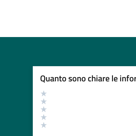
Quanto sono chiare le info
Valutazione
Valuta 5 stelle su 5
Valuta 4 stelle su 5
Valuta 3 stelle su 5
Valuta 2 stelle su 5
Valuta 1 stelle su 5