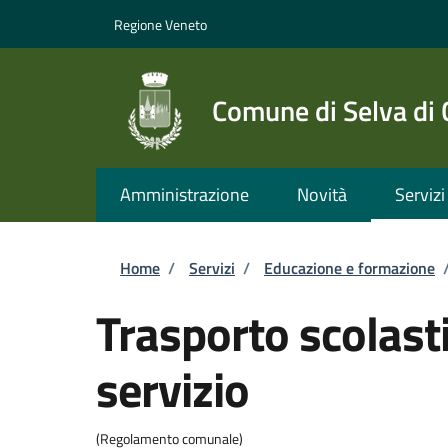
Salta al contenuto principale
Skip to footer content
Regione Veneto
Comune di Selva di
Amministrazione
Novità
Servizi
Briciole di pane
Home
/
Servizi
/
Educazione e formazione
Trasporto scolasti
servizio
(Regolamento comunale)