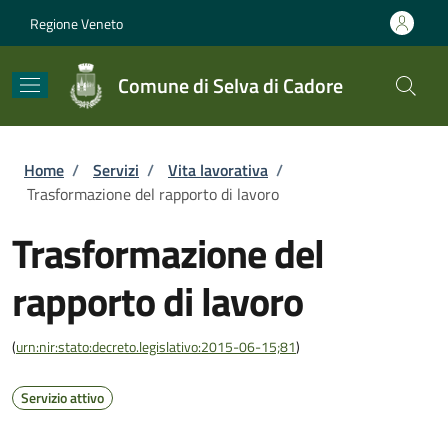
Salta al contenuto principale
Skip to footer content
Regione Veneto
Comune di Selva di Cadore
Briciole di pane
Home
/
Servizi
/
Vita lavorativa
/
Trasformazione del rapporto di lavoro
Trasformazione del
rapporto di lavoro
(
urn:nir:stato:decreto.legislativo:2015-06-15;81
)
Servizio attivo