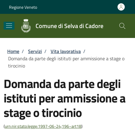
Salta al contenuto principale
Skip to footer content
Regione Veneto
Comune di Selva di Cadore
Briciole di pane
Home
/
Servizi
/
Vita lavorativa
/
Domanda da parte degli istituti per ammissione a stage o
tirocinio
Domanda da parte degli
istituti per ammissione a
stage o tirocinio
(
urn:nir:stato:legge:1997-06-24;196~art18
)