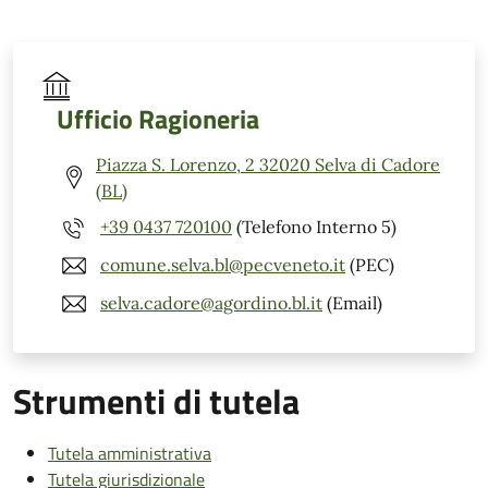
Ufficio Ragioneria
Piazza S. Lorenzo, 2 32020 Selva di Cadore
(BL)
+39 0437 720100
(Telefono Interno 5)
comune.selva.bl@pecveneto.it
(PEC)
selva.cadore@agordino.bl.it
(Email)
Strumenti di tutela
Tutela amministrativa
Tutela giurisdizionale