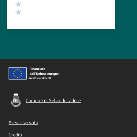
Valuta 2 stelle su 5
Valuta 1 stelle su 5
Comune di Selva di Cadore
Footer menu
Area riservata
Crediti