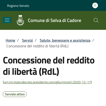
Salta al contenuto principale
Skip to footer content
Regione Veneto
Comune di Selva di Cadore
Briciole di pane
Home
/
Servizi
/
Salute, benessere e assistenza
/
Concessione del reddito di libertà (RdL)
Concessione del reddito
di libertà (RdL)
(
urn:nir:stato:decreto.presidente.consiglio.ministri:2020-12-17
)
Servizio attivo