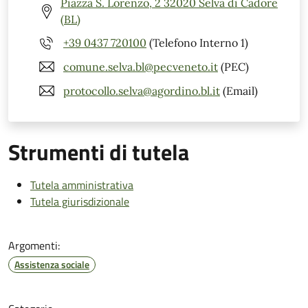
Piazza S. Lorenzo, 2 32020 Selva di Cadore
(BL)
+39 0437 720100
(Telefono Interno 1)
comune.selva.bl@pecveneto.it
(PEC)
protocollo.selva@agordino.bl.it
(Email)
Strumenti di tutela
Tutela amministrativa
Tutela giurisdizionale
Argomenti:
Assistenza sociale