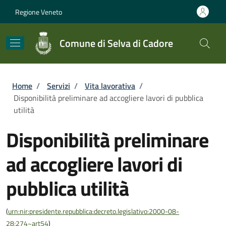
Salta al contenuto principale
Skip to footer content
Regione Veneto
Comune di Selva di Cadore
Briciole di pane
Home
/
Servizi
/
Vita lavorativa
/
Disponibilità preliminare ad accogliere lavori di pubblica
utilità
Disponibilità preliminare
ad accogliere lavori di
pubblica utilità
(
urn:nir:presidente.repubblica:decreto.legislativo:2000-08-
28;274~art54
)