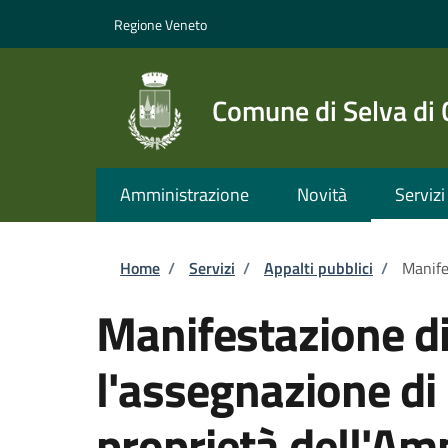
Salta al contenuto principale
Skip to footer content
Regione Veneto
Comune di Selva di
Amministrazione
Novità
Servizi
Briciole di pane
Home
/
Servizi
/
Appalti pubblici
/
Manife
Manifestazione di
l'assegnazione di
proprietà dell'Am