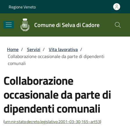
Salta al contenuto principale
Skip to footer content
Regione Veneto
Comune di Selva di Cadore
Briciole di pane
Home
/
Servizi
/
Vita lavorativa
/
Collaborazione occasionale da parte di dipendenti
comunali
Collaborazione
occasionale da parte di
dipendenti comunali
(
urn:nir:stato:decreto.legislativo:2001-03-30;165~art53
)