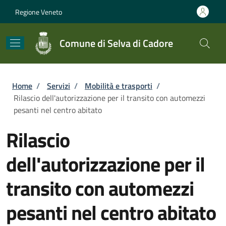
Salta al contenuto principale
Skip to footer content
Regione Veneto
Comune di Selva di Cadore
Briciole di pane
Home
/
Servizi
/
Mobilità e trasporti
/
Rilascio dell'autorizzazione per il transito con automezzi
pesanti nel centro abitato
Rilascio
dell'autorizzazione per il
transito con automezzi
pesanti nel centro abitato