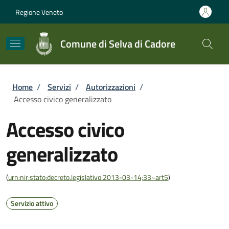
Salta al contenuto principale
Skip to footer content
Regione Veneto
Comune di Selva di Cadore
Briciole di pane
Home
/
Servizi
/
Autorizzazioni
/
Accesso civico generalizzato
Accesso civico
generalizzato
(
urn:nir:stato:decreto.legislativo:2013-03-14;33~art5
)
Servizio attivo