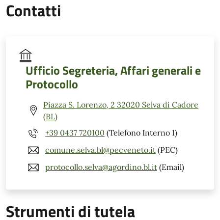
Contatti
Ufficio Segreteria, Affari generali e
Protocollo
Piazza S. Lorenzo, 2 32020 Selva di Cadore
(BL)
+39 0437 720100
(Telefono Interno 1)
comune.selva.bl@pecveneto.it
(PEC)
protocollo.selva@agordino.bl.it
(Email)
Strumenti di tutela