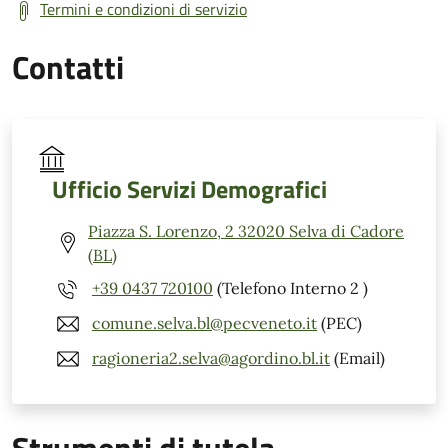
Termini e condizioni di servizio
Contatti
Ufficio Servizi Demografici
Piazza S. Lorenzo, 2 32020 Selva di Cadore
(BL)
+39 0437 720100
(Telefono Interno 2 )
comune.selva.bl@pecveneto.it
(PEC)
ragioneria2.selva@agordino.bl.it
(Email)
Strumenti di tutela