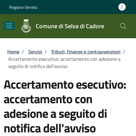
Salta al contenuto principale
Skip to footer content
Regione Veneto
Comune di Selva di Cadore
Briciole di pane
Home
/
Servizi
/
Tributi, finanze e contravvenzioni
/
Accertamento esecutivo: accertamento con adesione a
seguito di notifica dell'avviso
Accertamento esecutivo:
accertamento con
adesione a seguito di
notifica dell'avviso