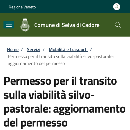
Salta al contenuto principale
Skip to footer content
Regione Veneto
Comune di Selva di Cadore
Briciole di pane
Home
/
Servizi
/
Mobilità e trasporti
/
Permesso per il transito sulla viabilità silvo-pastorale:
aggiornamento del permesso
Permesso per il transito
sulla viabilità silvo-
pastorale: aggiornamento
del permesso