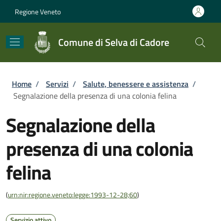
Salta al contenuto principale
Skip to footer content
Regione Veneto
Comune di Selva di Cadore
Briciole di pane
Home
/
Servizi
/
Salute, benessere e assistenza
/
Segnalazione della presenza di una colonia felina
Segnalazione della
presenza di una colonia
felina
(
urn:nir:regione.veneto:legge:1993-12-28;60
)
Servizio attivo