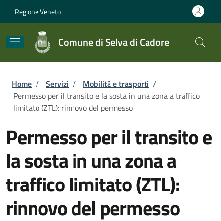
Salta al contenuto principale
Skip to footer content
Regione Veneto
Comune di Selva di Cadore
Briciole di pane
Home
/
Servizi
/
Mobilità e trasporti
/
Permesso per il transito e la sosta in una zona a traffico
limitato (ZTL): rinnovo del permesso
Permesso per il transito e
la sosta in una zona a
traffico limitato (ZTL):
rinnovo del permesso