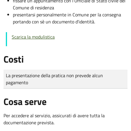
fissare un appuntamento con l'Ufficiale di Stato civile del
Comune di residenza
presentarsi personalmente in Comune per la consegna
portando con sè un documento d'identità.
Scarica la modulistica
Costi
Tipo di pagamento
Importo
La presentazione della pratica non prevede alcun
pagamento
Cosa serve
Per accedere al servizio, assicurati di avere tutta la
documentazione prevista.