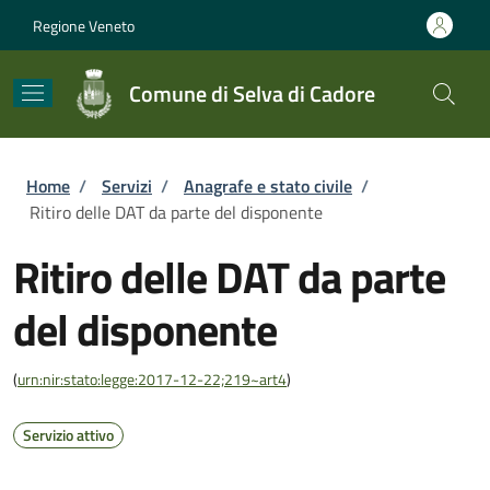
Salta al contenuto principale
Skip to footer content
Regione Veneto
Comune di Selva di Cadore
Briciole di pane
Home
/
Servizi
/
Anagrafe e stato civile
/
Ritiro delle DAT da parte del disponente
Ritiro delle DAT da parte
del disponente
(
urn:nir:stato:legge:2017-12-22;219~art4
)
Servizio attivo