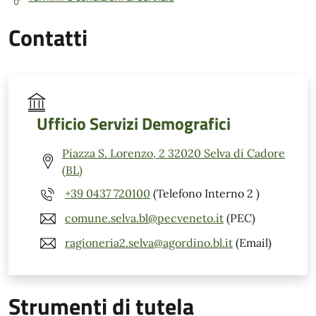
Contatti
Ufficio Servizi Demografici
Piazza S. Lorenzo, 2 32020 Selva di Cadore
(BL)
+39 0437 720100
(Telefono Interno 2 )
comune.selva.bl@pecveneto.it
(PEC)
ragioneria2.selva@agordino.bl.it
(Email)
Strumenti di tutela