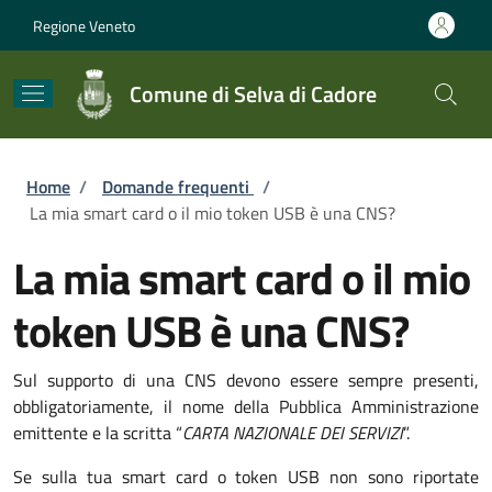
Salta al contenuto principale
Skip to footer content
Regione Veneto
Comune di Selva di Cadore
Briciole di pane
Home
/
Domande frequenti
/
La mia smart card o il mio token USB è una CNS?
La mia smart card o il mio
token USB è una CNS?
Sul supporto di una CNS devono essere sempre presenti,
obbligatoriamente, il nome della Pubblica Amministrazione
emittente e la scritta “
CARTA NAZIONALE DEI SERVIZI
”.
Se sulla tua smart card o token USB non sono riportate