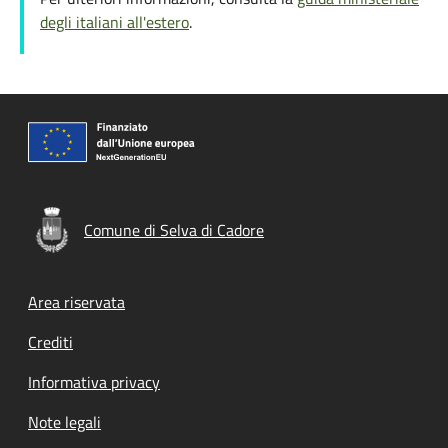
degli italiani all'estero
.
Comune di Selva di Cadore
Footer menu
Area riservata
Crediti
Informativa privacy
Note legali