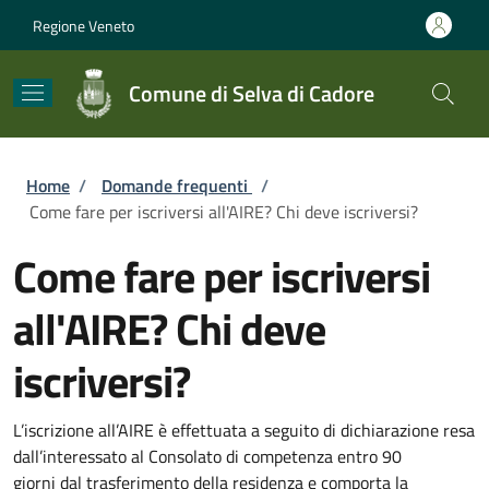
Salta al contenuto principale
Skip to footer content
Regione Veneto
Comune di Selva di Cadore
Briciole di pane
Home
/
Domande frequenti
/
Come fare per iscriversi all'AIRE? Chi deve iscriversi?
Come fare per iscriversi
all'AIRE? Chi deve
iscriversi?
L’iscrizione all’AIRE è effettuata a seguito di dichiarazione resa
dall’interessato al
Consolato di competenza
entro
90
giorni
dal
trasferimento della residenza
e comporta la