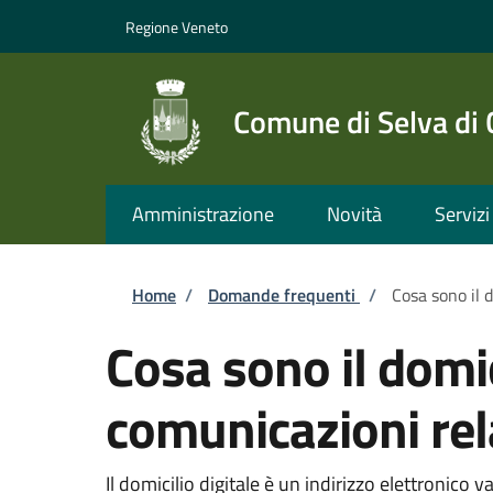
Salta al contenuto principale
Skip to footer content
Regione Veneto
Comune di Selva di
Amministrazione
Novità
Servizi
Briciole di pane
Home
/
Domande frequenti
/
Cosa sono il 
Cosa sono il domic
comunicazioni rel
Il domicilio digitale è un indirizzo elettronico