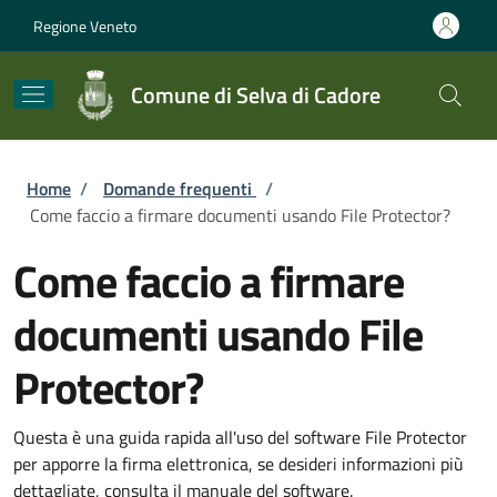
Salta al contenuto principale
Skip to footer content
Regione Veneto
Comune di Selva di Cadore
Briciole di pane
Home
/
Domande frequenti
/
Come faccio a firmare documenti usando File Protector?
Come faccio a firmare
documenti usando File
Protector?
Questa è una guida rapida all'uso del software File Protector
per apporre la firma elettronica, se desideri informazioni più
dettagliate, consulta il manuale del software.