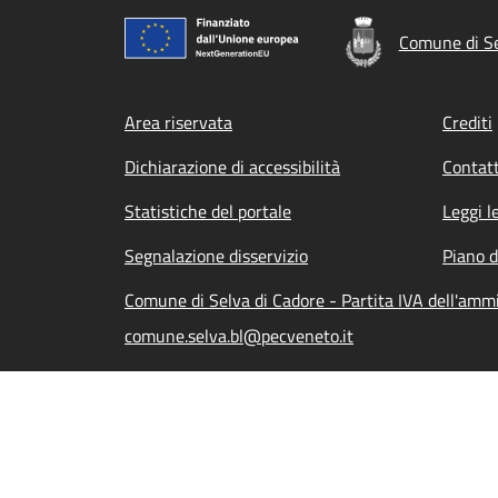
Comune di Se
Footer menu
Area riservata
Crediti
Dichiarazione di accessibilità
Contatt
Statistiche del portale
Leggi l
Segnalazione disservizio
Piano d
Comune di Selva di Cadore - Partita IVA dell'am
comune.selva.bl@pecveneto.it