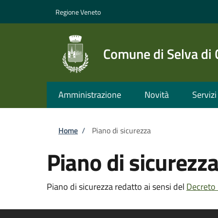
Salta al contenuto principale
Skip to footer content
Regione Veneto
Comune di Selva di
Amministrazione
Novità
Servizi
Briciole di pane
Home
/
Piano di sicurezza
Piano di sicurezz
Piano di sicurezza redatto ai sensi del
Decreto 