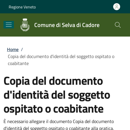
Salta al contenuto principale
Skip to footer content
Regione Veneto
Comune di Selva di Cadore
Briciole di pane
Home
/
Copia del documento d'identità del soggetto ospitato o
coabitante
Copia del documento
d'identità del soggetto
ospitato o coabitante
È necessario allegare il documento Copia del documento
d'identità del soggetto ospitato o coabitante alla pratica.