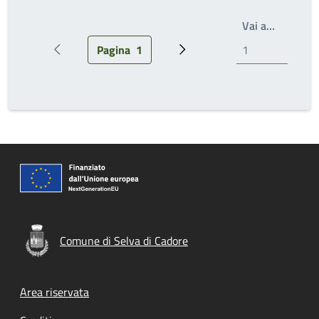
Write th
Vai a…
Pagina
1
Previous page
Current page
Next page
Comune di Selva di Cadore
Footer menu
Area riservata