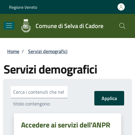
Salta al contenuto principale
Skip to footer content
Regione Veneto
Comune di Selva di Cadore
Briciole di pane
Home
/
Servizi demografici
Servizi demografici
Cerca i contenuti che nel
titolo contengono:
Accedere ai servizi dell'ANPR