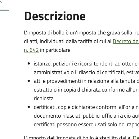
Descrizione
L’imposta di bollo è un’imposta che grava sulla ric
di atti, individuati dalla tariffa di cui al
Decreto de
n. 642
in particolare:
istanze, petizioni e ricorsi tendenti ad otte
amministrativo o il rilascio di certificati, estrat
atti e provvedimenti in relazione alla tenuta di
estratto o in copia dichiarata conforme all’or
richiesta
certificati, copie dichiarate conformi all'origi
documento rilasciati pubblici ufficiali a ciò aut
certificati possono essere usati solo nei rappor
L’importo dell’imposta di bollo è stabilito dal al
De