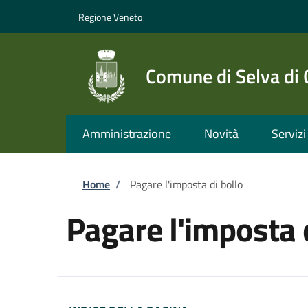
Salta al contenuto principale
Skip to footer content
Regione Veneto
Comune di Selva di
Amministrazione
Novità
Servizi
Briciole di pane
Home
/
Pagare l'imposta di bollo
Pagare l'imposta 