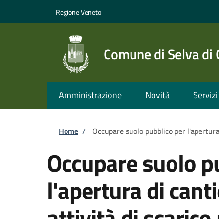
Salta al contenuto principale
Skip to footer content
Regione Veneto
Comune di Selva di
Amministrazione
Novità
Servizi
Briciole di pane
Home
/
Occupare suolo pubblico per l'apertura 
Occupare suolo pu
l'apertura di cant
attività di scarico