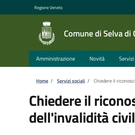
Salta al contenuto principale
Skip to footer content
Regione Veneto
Comune di Selva di
Amministrazione
Novità
Servizi
Briciole di pane
Home
/
Servizi sociali
/
Chiedere il riconosci
Chiedere il ricon
dell'invalidità civi