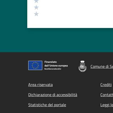
Valuta 3 stelle su 5
Valuta 2 stelle su 5
Valuta 1 stelle su 5
Comune di Se
Footer menu
Area riservata
Crediti
Dichiarazione di accessibilità
Contatt
Statistiche del portale
Leggi l