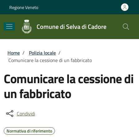
Salta al contenuto principale
Skip to footer content
Regione Veneto
Comune di Selva di Cadore
Briciole di pane
Home
/
Polizia locale
/
Comunicare la cessione di un fabbricato
Comunicare la cessione di
un fabbricato
Condividi
Normativa di riferimento