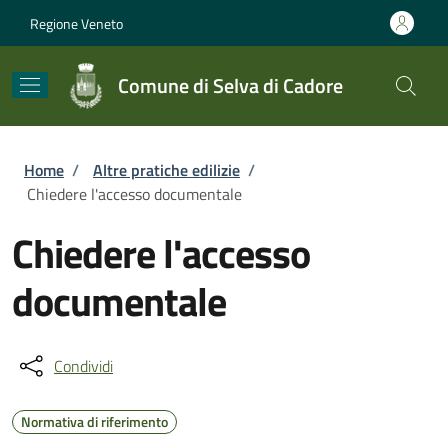
Salta al contenuto principale
Skip to footer content
Regione Veneto
Comune di Selva di Cadore
Briciole di pane
Home
/
Altre pratiche edilizie
/
Chiedere l'accesso documentale
Chiedere l'accesso
documentale
Condividi
Normativa di riferimento