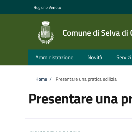
Salta al contenuto principale
Skip to footer content
Regione Veneto
Comune di Selva di
Amministrazione
Novità
Servizi
Briciole di pane
Home
/
Presentare una pratica edilizia
Presentare una pra